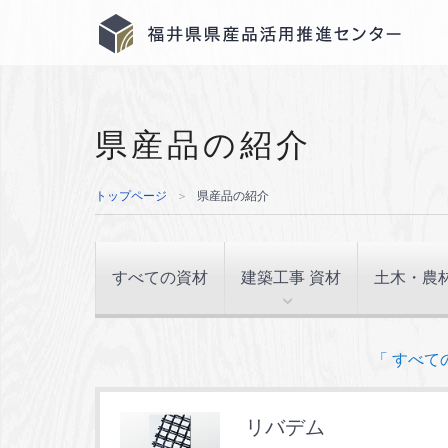
県産品の紹介
トップページ
＞
県産品の紹介
すべての資材
建築工事 資材
土木・農
「 すべて
リバデム