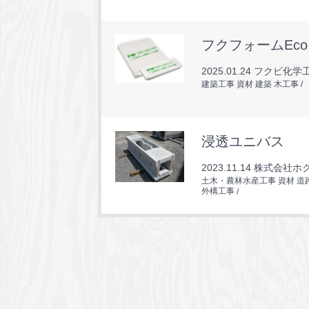
フクフォームEco
2025.01.24
フクビ化学工
建築工事 資材 建築 木工事
浸透ユニバス
2023.11.14
株式会社ホ
土木・農林水産工事 資材 道
外構工事