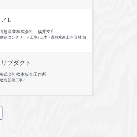
ュアＬ
信越産業株式会社 福井支店
 建築 コンクリート工事
土木・農林水産工事 資材 舗
スリブダクト
株式会社松本板金工作所
 建築 設備工事