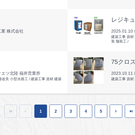
レジキ
業 株式会社
2025.01.10
建築工事 資材
装 舗装工
75クロ
クエツ北陸 福井営業所
2023.10.11
路改良 小型水路工
建築工事 資材 建築
建築工事 資材
1
2
3
4
5